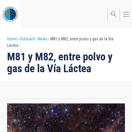
Skip
to
main
content
Breadcrumb
Home
Outreach
News
M81 y M82, entre polvo y gas de la Vía
Láctea
M81 y M82, entre polvo y
gas de la Vía Láctea