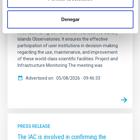
Bologna, Italy, to address the current status and
future actions for the astronomical infrastructures
Denegar
managed by the Instituto de Astrofísica de Canarias
(IAC). The CCI is the body established under the
International Agreements that founded the Canary
Islands Observatories. It ensures the effective
participation of user institutions in decision-making
regarding the use, maintenance, and improvement
of these world-class scientific facilities. Project and
Infrastructure Monitoring The meeting was
Advertised on
05/08/2026 - 09:46:33
PRESS RELEASE
The IAC is involved in confirming the