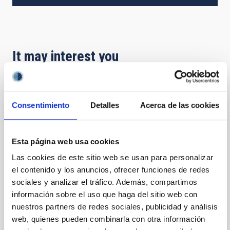
It may interest you
PRESS RELEASE
Consentimiento
Detalles
Acerca de las cookies
El IAC, presente en la XVII Reunión
Científica de la Sociedad Española de
Astronomía con una amplia representación
Esta página web usa cookies
científica
Las cookies de este sitio web se usan para personalizar
Cerca de un centenar de profesionales del Instituto
el contenido y los anuncios, ofrecer funciones de redes
de Astrofísica de Canarias participaron en el principal
sociales y analizar el tráfico. Además, compartimos
encuentro de la astronomía española, en el que el
información sobre el uso que haga del sitio web con
director y la subdirectora del IAC protagonizaron una
nuestros partners de redes sociales, publicidad y análisis
conferencia plenaria sobre el Telescopio de Treinta
web, quienes pueden combinarla con otra información
Metros (TMT) y su posible instalación en La Palma. El