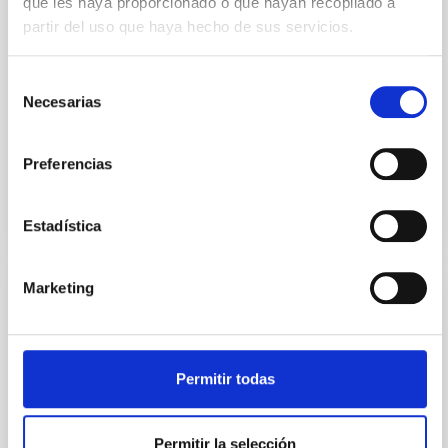
que les haya proporcionado o que hayan recopilado a
Instituto de Astrofísica de Canarias (IAC) ha tenido
una amplia representación en la XVII Reunión
partir del uso que haya hecho de sus servicios.
Científica de la Sociedad Española de Astronomía
(SEA), celebrada del 13 al 17 de julio en Tarragona ,
Selección
consolidando su papel como una de las instituciones
Necesarias
de
de referencia de la
consentimiento
Advertised on
07/17/2026 - 14:18:53
Preferencias
Estadística
Marketing
PRESS RELEASE
The International Scientific Committee of
the Canary Islands Observatories Meets in
Permitir todas
Bologna
The International Scientific Committee (CCI) of the
Permitir la selección
Canary Islands Observatories met this week in