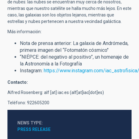
de nubes: las nubes se encuentran muy cerca de nosotros,
mientras que nuestro satélite se halla mucho más lejos. En este
caso, las galaxias son los objetos lejanos, mientras que
estrellas y nubes pertenecen a nuestra vecindad galáctica.
Más información:
Nota de prensa anterior: La galaxia de Andrómeda,
primera imagen del “Fotomatón cósmico"
“NIÉPCE: del negativo al positivo”, un homenaje de
la Astronomía a la Fotografía
Instagram:
https://www.instagram.com/iac_astrofisica
Contacto:
Alfred Rosenberg:
alf
[at]
iac.es
(alf[at]iac[dot]es)
Teléfono: 922605200
NEWS TYPE
PRESS RELEASE