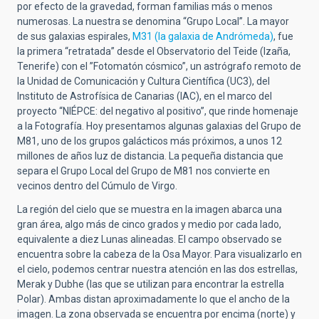
por efecto de la gravedad, forman familias más o menos
numerosas. La nuestra se denomina “Grupo Local”. La mayor
de sus galaxias espirales,
M31 (la galaxia de Andrómeda)
, fue
la primera “retratada” desde el Observatorio del Teide (Izaña,
Tenerife) con el ”Fotomatón cósmico”, un astrógrafo remoto de
la Unidad de Comunicación y Cultura Científica (UC3), del
Instituto de Astrofísica de Canarias (IAC), en el marco del
proyecto “NIÉPCE: del negativo al positivo”, que rinde homenaje
a la Fotografía. Hoy presentamos algunas galaxias del Grupo de
M81, uno de los grupos galácticos más próximos, a unos 12
millones de años luz de distancia. La pequeña distancia que
separa el Grupo Local del Grupo de M81 nos convierte en
vecinos dentro del Cúmulo de Virgo.
La región del cielo que se muestra en la imagen abarca una
gran área, algo más de cinco grados y medio por cada lado,
equivalente a diez Lunas alineadas. El campo observado se
encuentra sobre la cabeza de la Osa Mayor. Para visualizarlo en
el cielo, podemos centrar nuestra atención en las dos estrellas,
Merak y Dubhe (las que se utilizan para encontrar la estrella
Polar). Ambas distan aproximadamente lo que el ancho de la
imagen. La zona observada se encuentra por encima (norte) y