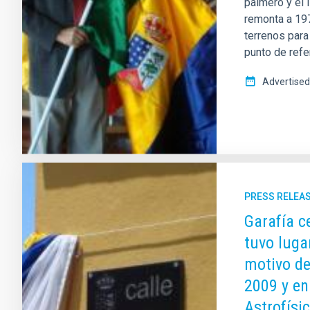
palmero y el 
remonta a 197
terrenos para
punto de refe
Advertised
PRESS RELEA
Garafía c
tuvo luga
motivo de
2009 y en
Astrofísi