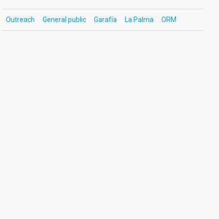
Outreach
General public
Garafía
La Palma
ORM