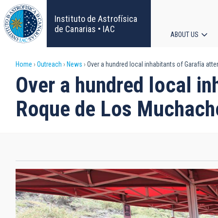
Skip
to
Instituto de Astrofísica
main
de Canarias • IAC
ABOUT US
content
Main
Breadcrumb
Home
Outreach
News
Over a hundred local inhabitants of Garafía a
navigat
Over a hundred local in
Roque de Los Muchach