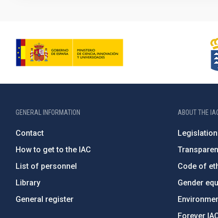
GENERAL INFORMATION
ABOUT THE IA
Contact
Legislation
How to get to the IAC
Transpare
List of personnel
Code of eth
Library
Gender equa
General register
Environment
Forever IA