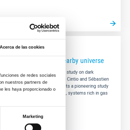
Acerca de las cookies
den population in the nearby universe
aguna are leading an international study on dark
 funciones de redes sociales
er thesis supervisors Arianna Di Cintio and Sébastien
con nuestros partners de
d researchers at the IAC, presents a pioneering study
ue les haya proporcionado o
dern astrophysics: dark galaxies, systems rich in gas
o traditional telescopes
Marketing