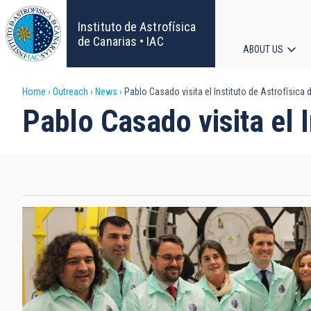
Skip
to
Instituto de Astrofísica
main
de Canarias • IAC
ABOUT US
content
Main
Breadcrumb
Home
Outreach
News
Pablo Casado visita el Instituto de Astrofísica 
navigat
Pablo Casado visita el I