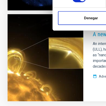
Denegar
PRESS 
A new
An inter
(ULL), h
as “nan
importan
decades
Adve