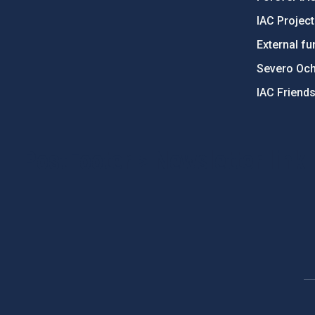
IAC Projec
External fu
Severo Oc
IAC Friend
PostFooter > Newsletter link