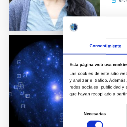
Adve
Consentimiento
PRESS 
Galax
Esta página web usa cookie
The Inst
Las cookies de este sitio we
galaxie
y analizar el tráfico. Ademá
Comerón
redes sociales, publicidad y
in Astr
que hayan recopilado a parti
and dark
Selección
Adve
Necesarias
de
consentimiento