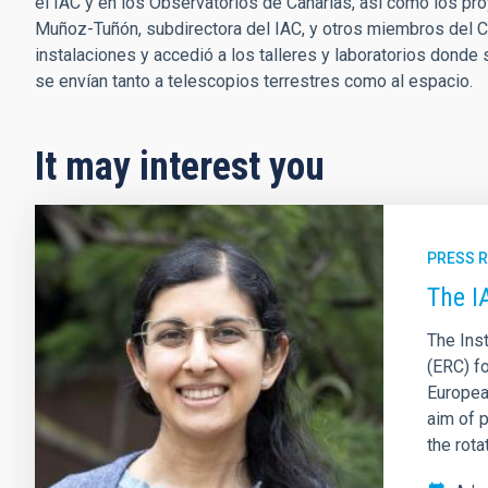
el IAC y en los Observatorios de Canarias, así como los p
Muñoz-Tuñón, subdirectora del IAC, y otros miembros del C
instalaciones y accedió a los talleres y laboratorios dond
se envían tanto a telescopios terrestres como al espacio.
It may interest you
PRESS 
The I
The Ins
(ERC) fo
Europea
aim of 
the rota