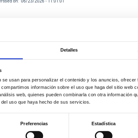
rtised on
06/23/2026 - 11:01:01
Detalles
RELEASE
ies that don’t shine: simulations predict a hid
s
ituto de Astrofísica de Canarias (IAC) and the University of La L
b se usan para personalizar el contenido y los anuncios, ofrecer
s. ULL PhD student Guacimara García Bethencourt, together with h
s, compartimos información sobre el uso que haga del sitio web 
, both lecturers in the Department of Astrophysics at the ULL an
 análisis web, quienes pueden combinarla con otra información q
onomy & Astrophysics on one of the most intriguing objects in mo
r del uso que haya hecho de sus servicios.
 matter but incapable of forming stars, and therefore invisible t
rtised on
06/10/2026 - 16:38:56
Preferencias
Estadística