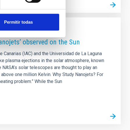
Permitir todas
anojets’ observed on the Sun
 de Canarias (IAC) and the Universidad de La Laguna
-like plasma ejections in the solar atmosphere, known
e NASA’s solar telescopes are thought to play an
s above one million Kelvin. Why Study Nanojets? For
heating problem.” While the Sun