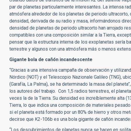
par de planetas particularmente interesantes. La intensa rad
atmósfera alrededor de los planetas de periodo ultracorto,
densidad, derivada de su radio y masa, informándonos dir
densidad de planetas de periodo ultracorto han arrojado r
compatibles con una composición similar a la Tierra, except
pensar que la estructura interna de los exoplanetas sería 
terrestre y algunos con una atmósfera más o menos extens
Gigante bola de cañón incandescente
“Gracias a una intensiva campaña de observación y utilizand
Nórdico (NOT) y el Telescopio Nazionale Galileo (TNG), ub
(Garafía, La Palma), se ha determinado la masa del planeta”
los autores del trabajo. Con 1,5 radios terrestres, el plan
veces la de la Tierra. Su densidad es increíblemente alta (
Tierra, lo que indica una composición de materiales pesad
si el planeta está formado por un 80% de hierro y otros met
decirse que K2-106b es una bola gigante de cañón incande
“Los descubrimientos de planetas nunca se hacen en solitari