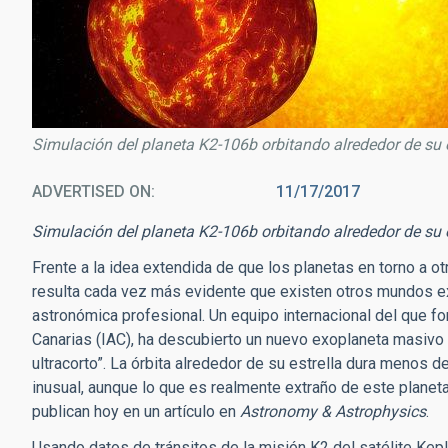
Simulación del planeta K2-106b orbitando alrededor de su es
ADVERTISED ON
11/17/2017
Simulación del planeta K2-106b orbitando alrededor de su e
Frente a la idea extendida de que los planetas en torno a ot
resulta cada vez más evidente que existen otros mundos ex
astronómica profesional. Un equipo internacional del que fo
Canarias (IAC), ha descubierto un nuevo exoplaneta masivo
ultracorto”. La órbita alrededor de su estrella dura menos d
inusual, aunque lo que es realmente extraño de este planet
publican hoy en un artículo en
Astronomy & Astrophysics
.
Usando datos de tránsitos de la misión K2 del satélite Kep