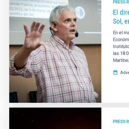
PRESS 
El dir
Sol, 
En el ma
Económi
Institut
las 18:0
Martínez
Adve
PRESS 