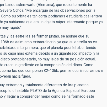
inger Landessternwarte (Alemania), que recientemente ha
 Severo Ochoa. “Me encargué de las observaciones por la
 Como su órbita es tan corta, podíamos estudiarla casi entera
ón ya sabíamos que era un objeto súper interesante porque ya
 muy rápido”.
as y las estrellas se forman juntas, se asume que su
106b es asimismo extraordinario, ya que su estrella no es
sibilidades. La primera, que el planeta podría haber tenido
ó su capa más externa debido a un gigantesco impacto; y la
disco protoplanetario, no muy lejos de su posición actual.
ede crear un gradiente en la composición del disco. Como
os, como los que componen K2-106b, permanecerán cercanos a
verán hacia fuera.
uy extremos y totalmente diferentes de los planetas
recopile el satélite PLATO de la Agencia Espacial Europea
ismo y llegar a comprender mejor cómo se ha formado este