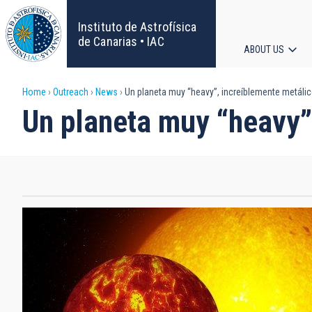
Skip
to
Instituto de Astrofísica
main
de Canarias • IAC
ABOUT US
content
Main
Breadcrumb
Home
Outreach
News
Un planeta muy “heavy”, increíblemente metáli
navigat
Un planeta muy “heavy”