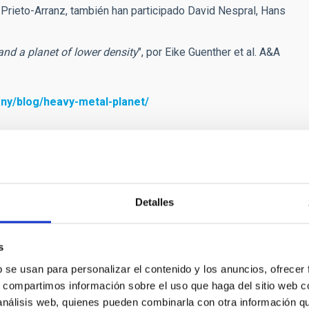
 Prieto-Arranz, también han participado David Nespral, Hans
and a planet of lower density
", por Eike Guenther et al. A&A
ny/blog/heavy-metal-planet/
rg, Alemania:
guenther
[at]
tls-tautenburg.de
(guenther[at]tls-
Detalles
c[dot]es)
y +34922605200 (ext. 5497)
s
b se usan para personalizar el contenido y los anuncios, ofrecer
s, compartimos información sobre el uso que haga del sitio web 
 análisis web, quienes pueden combinarla con otra información q