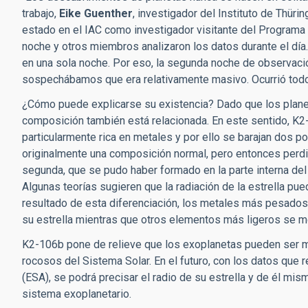
trabajo,
Eike Guenther
, investigador del Instituto de Thür
estado en el IAC como investigador visitante del Programa
noche y otros miembros analizaron los datos durante el día.
en una sola noche. Por eso, la segunda noche de observaci
sospechábamos que era relativamente masivo. Ocurrió todo
¿Cómo puede explicarse su existencia? Dado que los planet
composición también está relacionada. En este sentido, K2-
particularmente rica en metales y por ello se barajan dos po
originalmente una composición normal, pero entonces perdi
segunda, que se pudo haber formado en la parte interna del 
Algunas teorías sugieren que la radiación de la estrella pu
resultado de esta diferenciación, los metales más pesad
su estrella mientras que otros elementos más ligeros se mo
K2-106b pone de relieve que los exoplanetas pueden ser m
rocosos del Sistema Solar. En el futuro, con los datos que 
(ESA), se podrá precisar el radio de su estrella y de él m
sistema exoplanetario.