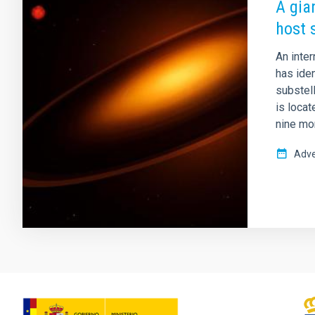
A gia
host 
An inter
has ide
substell
is locat
nine mo
Adve