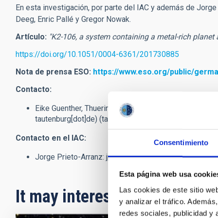
En esta investigación, por parte del IAC y además de Jorge
Deeg, Enric Pallé y Gregor Nowak.
Artículo:
"K2-106, a system containing a metal-rich planet 
https://doi.org/10.1051/0004-6361/201730885
Nota de prensa ESO:
https://www.eso.org/public/germa
Contacto:
Eike Guenther, Thueringer Landessternwarte Tautenbu
tautenburg[dot]de)
(también en español)
Contacto en el IAC:
Consentimiento
Jorge Prieto-Arranz:
jparranz
[at]
iac.es
(jparranz[at]ia
Esta página web usa cookie
Las cookies de este sitio we
It may interest you
y analizar el tráfico. Ademá
redes sociales, publicidad y