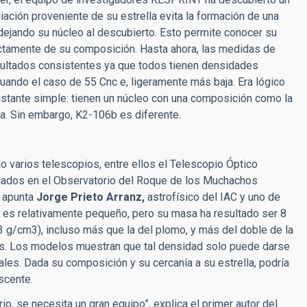
iación proveniente de su estrella evita la formación de una
 dejando su núcleo al descubierto. Esto permite conocer su
ectamente de su composición. Hasta ahora, las medidas de
esultados consistentes ya que todos tienen densidades
uando el caso de 55 Cnc e, ligeramente más baja. Era lógico
bastante simple: tienen un núcleo con una composición como la
a. Sin embargo, K2-106b es diferente.
o varios telescopios, entre ellos el Telescopio Óptico
icados en el Observatorio del Roque de los Muchachos
, apunta
Jorge Prieto Arranz,
astrofísico del IAC y uno de
eta es relativamente pequeño, pero su masa ha resultado ser 8
13 g/cm3), incluso más que la del plomo, y más del doble de la
os. Los modelos muestran que tal densidad solo puede darse
ales. Dada su composición y su cercanía a su estrella, podría
scente.
o, se necesita un gran equipo”, explica el primer autor del