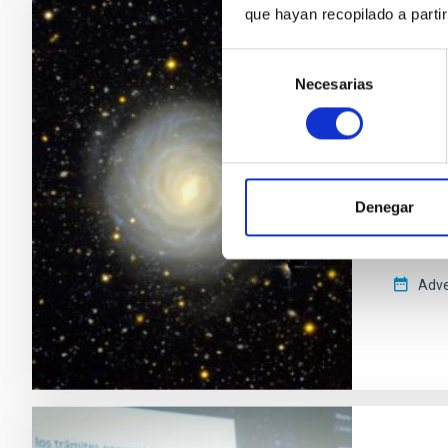
que hayan recopilado a parti
PRESS 
Selección
IAC r
Necesarias
de
sizes
consentimiento
A new s
massive
images. 
Denegar
Univers
measure
Adve