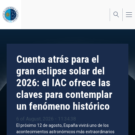
Skip
to
main
content
Cuenta atrás para el
gran eclipse solar del
2026: el IAC ofrece las
claves para contemplar
un fenómeno histórico
6 of August, 2026 - 11:34:38
El próximo 12 de agosto, España vivirá uno de los
acontecimientos astronómicos más extraordinarios