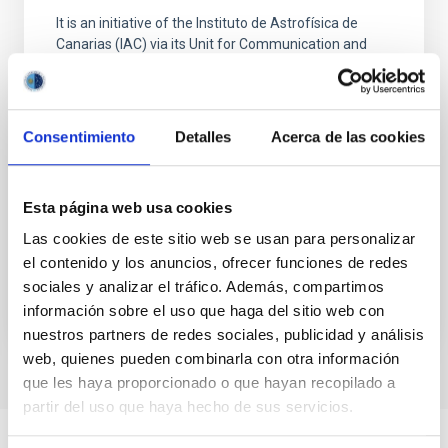
It is an initiative of the Instituto de Astrofísica de
Canarias (IAC) via its Unit for Communication and
Scientific Culture (UC3) with the collaboration of the
scientific institutions of the Canary Island
Observatories, among these the Gran Telescopio
CANARIAS (GTC), the largest optical-infrared
Consentimiento
Detalles
Acerca de las cookies
telescope in the world, of the Museum of Science
and
Esta página web usa cookies
Alfredo Rafael
Rosenberg González
Las cookies de este sitio web se usan para personalizar
Closed
el contenido y los anuncios, ofrecer funciones de redes
sociales y analizar el tráfico. Además, compartimos
información sobre el uso que haga del sitio web con
nuestros partners de redes sociales, publicidad y análisis
web, quienes pueden combinarla con otra información
que les haya proporcionado o que hayan recopilado a
partir del uso que haya hecho de sus servicios.