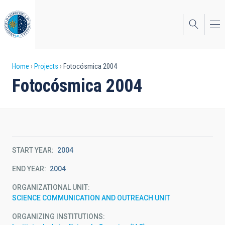
Skip
to
main
content
Breadcrumb
Home
Projects
Fotocósmica 2004
Fotocósmica 2004
START YEAR
2004
END YEAR
2004
ORGANIZATIONAL UNIT
SCIENCE COMMUNICATION AND OUTREACH UNIT
ORGANIZING INSTITUTIONS