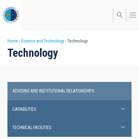
Skip
to
main
content
Breadcrumb
Home
Science and Technology
Technology
Technology
ADVISING AND INSTITUTIONAL RELATIONSHIPS
Technology
CAPABILITIES
TECHNICAL FACILITIES