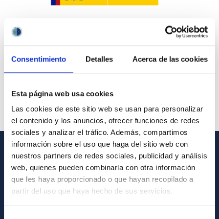
Consentimiento
Detalles
Acerca de las cookies
Esta página web usa cookies
Las cookies de este sitio web se usan para personalizar
el contenido y los anuncios, ofrecer funciones de redes
sociales y analizar el tráfico. Además, compartimos
información sobre el uso que haga del sitio web con
nuestros partners de redes sociales, publicidad y análisis
GENERAL INFORMATION
web, quienes pueden combinarla con otra información
que les haya proporcionado o que hayan recopilado a
Contact
partir del uso que haya hecho de sus servicios.
How to get to the IAC
List of personnel
Selección