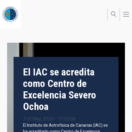
Skip
to
main
content
El IAC se acredita
como Centro de
Excelencia Severo
Ochoa
7 of May, 2026 - 17:50:08
El Instituto de Astrofísica de Canarias (IAC) se
ha acreditado como Centro de Excelencia