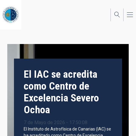
Pasar
al
contenido
principal
El IAC se acredita
como Centro de
Excelencia Severo
Ochoa
7 de Mayo de 2026 - 17:50:08
El Instituto de Astrofísica de Canarias (IAC) se
ha acreditado como Centro de Excelencia