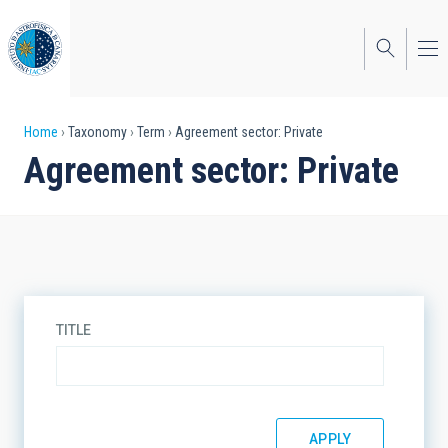
Skip
to
main
content
Breadcrumb
Home
Taxonomy
Term
Agreement sector: Private
Agreement sector: Private
TITLE