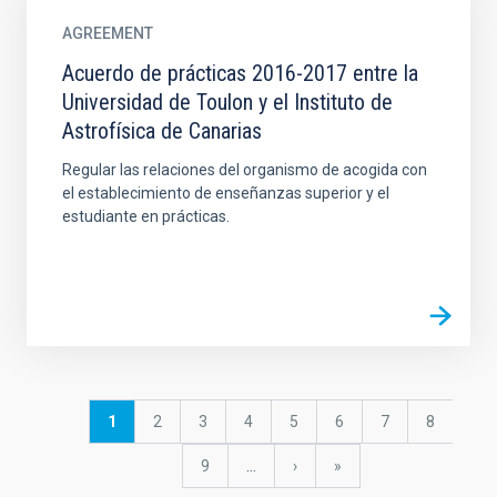
AGREEMENT
Acuerdo de prácticas 2016-2017 entre la
Universidad de Toulon y el Instituto de
Astrofísica de Canarias
Regular las relaciones del organismo de acogida con
el establecimiento de enseñanzas superior y el
estudiante en prácticas.
Pagination
Current
1
Page
2
Page
3
Page
4
Page
5
Page
6
Page
7
Page
8
page
Page
9
…
Next
›
last
»
page
page