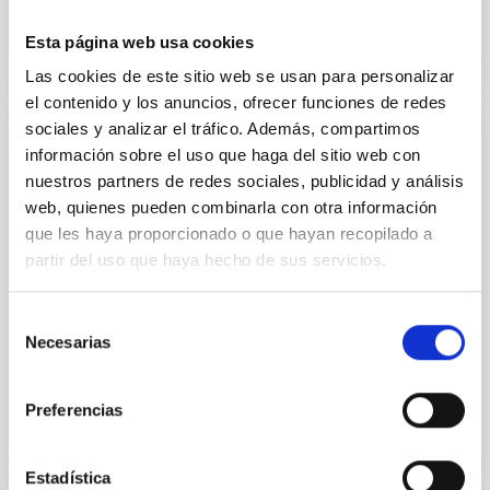
Esta página web usa cookies
Las cookies de este sitio web se usan para personalizar
el contenido y los anuncios, ofrecer funciones de redes
sociales y analizar el tráfico. Además, compartimos
AGREEMENT
información sobre el uso que haga del sitio web con
nuestros partners de redes sociales, publicidad y análisis
Acuerdo de cooperación en astrofísica,
web, quienes pueden combinarla con otra información
instalación y operación de dos telescopios
que les haya proporcionado o que hayan recopilado a
PIRATE y COAST
partir del uso que haya hecho de sus servicios.
Facilitar el desarrollo de la cooperación en el campo
de la Astrofísica y tecnologías relacionadas,
Selección
especialmente en la instalación y operación de
Necesarias
de
telescopios...
consentimiento
Preferencias
Estadística