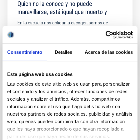
Quien no la conoce y no puede
maravillarse, está igual que muerto y
En la escuela nos obligan a escoger: somos de
ciencias o somos de letras. Una vez hecha la
elección, ambas líneas difícilmente vuelven a
encontrarse. Ciencia y...
Consentimiento
Detalles
Acerca de las cookies
Esta página web usa cookies
Las cookies de este sitio web se usan para personalizar
el contenido y los anuncios, ofrecer funciones de redes
NEWS
sociales y analizar el tráfico. Además, compartimos
información sobre el uso que haga del sitio web con
Bricolaje EspacialAPLICACIONES DE LA
nuestros partners de redes sociales, publicidad y análisis
ASTROFÍSICA Y LAS CIENCIAS
web, quienes pueden combinarla con otra información
ESPACIALES
que les haya proporcionado o que hayan recopilado a
Están ante nuestros ojos, los tocamos, los usamos,
partir del uso que haya hecho de sus servicios.