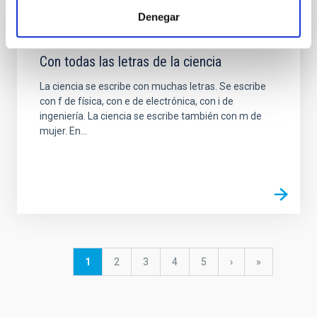
Denegar
NEWS
Con todas las letras de la ciencia
La ciencia se escribe con muchas letras. Se escribe
con f de física, con e de electrónica, con i de
ingeniería. La ciencia se escribe también con m de
mujer. En...
Pagination
Current
1
Page
2
Page
3
Page
4
Page
5
Next
›
last
»
page
page
page