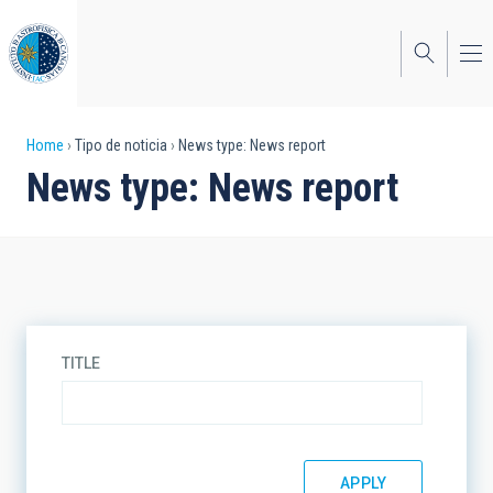
Skip
to
main
content
Breadcrumb
Home
Tipo de noticia
News type: News report
News type: News report
TITLE