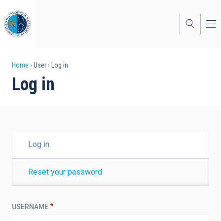
Skip
to
main
content
Breadcrumb
Home
User
Log in
Log in
PRIMARY
Log in
TABS
Reset your password
USERNAME