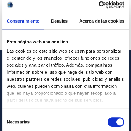
Consentimiento
Detalles
Acerca de las cookies
Esta página web usa cookies
Las cookies de este sitio web se usan para personalizar
el contenido y los anuncios, ofrecer funciones de redes
sociales y analizar el tráfico. Además, compartimos
GENERAL INFORMATION
información sobre el uso que haga del sitio web con
nuestros partners de redes sociales, publicidad y análisis
Contact
web, quienes pueden combinarla con otra información
How to get to the IAC
que les haya proporcionado o que hayan recopilado a
List of personnel
partir del uso que haya hecho de sus servicios.
Library
Selección
General register
Necesarias
de
consentimiento