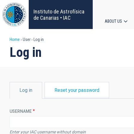
Skip
to
Instituto de Astrofísica
main
de Canarias • IAC
ABOUT US
content
Main
Breadcrumb
Home
User
Log in
navigat
Log in
PRIMARY
Log in
Reset your password
TABS
USERNAME
Enter your IAC username without domain