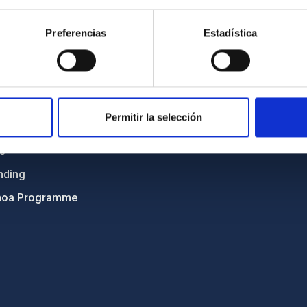
Sitemap
Preferencias
Estadística
ncy
Privacy policy
ics and anti-fraud policy
Legal notice
lity and diversity
Cookies policy
 and Sustainability
Accessibility
Permitir la selección
C
ts
nding
hoa Programme
s