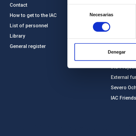
Contact
Legislation
Selección
Necesarias
de
How to get to the IAC
Transpare
consentimiento
List of personnel
Code of eth
Library
Gender equa
General register
Environment
Denegar
Forever IA
IAC Projec
External fu
Severo Oc
IAC Friend
PostFooter > Newsletter link