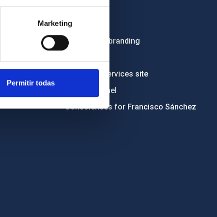
Employment
Marketing
Tenders
Institutional branding
RSS
Electronic services site
Permitir todas
Ethics channel
Condolences for Francisco Sánchez