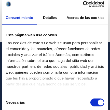
Consentimiento
Detalles
Acerca de las cookies
Esta página web usa cookies
Las cookies de este sitio web se usan para personalizar
el contenido y los anuncios, ofrecer funciones de redes
sociales y analizar el tráfico. Además, compartimos
GENERAL INFORMATION
información sobre el uso que haga del sitio web con
nuestros partners de redes sociales, publicidad y análisis
Contact
web, quienes pueden combinarla con otra información
How to get to the IAC
que les haya proporcionado o que hayan recopilado a
List of personnel
partir del uso que haya hecho de sus servicios.
Library
Selección
General register
Necesarias
de
consentimiento