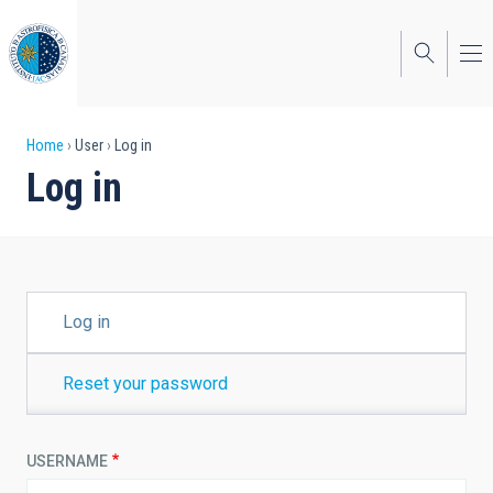
Skip
to
main
content
Breadcrumb
Home
User
Log in
Log in
PRIMARY
Log in
TABS
Reset your password
USERNAME