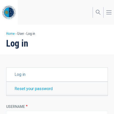
Skip
to
main
content
Breadcrumb
Home
User
Log in
Log in
PRIMARY
Log in
TABS
Reset your password
USERNAME