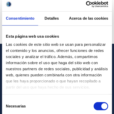
Consentimiento
Detalles
Acerca de las cookies
Esta página web usa cookies
Las cookies de este sitio web se usan para personalizar
el contenido y los anuncios, ofrecer funciones de redes
sociales y analizar el tráfico. Además, compartimos
GENERAL INFORMATION
información sobre el uso que haga del sitio web con
nuestros partners de redes sociales, publicidad y análisis
Contact
web, quienes pueden combinarla con otra información
How to get to the IAC
que les haya proporcionado o que hayan recopilado a
List of personnel
partir del uso que haya hecho de sus servicios.
Library
Selección
General register
Necesarias
de
consentimiento