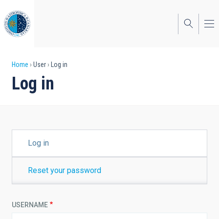
Skip
to
main
content
Breadcrumb
Home
User
Log in
Log in
PRIMARY
Log in
TABS
Reset your password
USERNAME