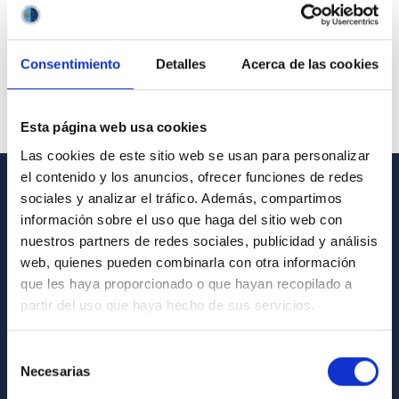
Consentimiento
Detalles
Acerca de las cookies
Esta página web usa cookies
Las cookies de este sitio web se usan para personalizar
el contenido y los anuncios, ofrecer funciones de redes
sociales y analizar el tráfico. Además, compartimos
GENERAL INFORMATION
información sobre el uso que haga del sitio web con
nuestros partners de redes sociales, publicidad y análisis
Contact
web, quienes pueden combinarla con otra información
How to get to the IAC
que les haya proporcionado o que hayan recopilado a
List of personnel
partir del uso que haya hecho de sus servicios.
Library
Selección
General register
Necesarias
de
consentimiento