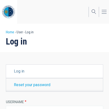
Skip
to
main
content
Breadcrumb
Home
User
Log in
Log in
PRIMARY
Log in
TABS
Reset your password
USERNAME