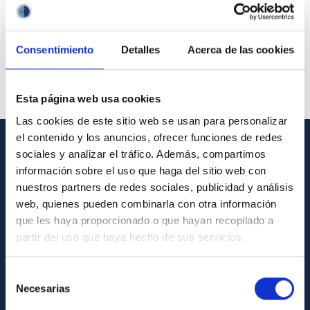
Consentimiento
Detalles
Acerca de las cookies
Esta página web usa cookies
Las cookies de este sitio web se usan para personalizar
el contenido y los anuncios, ofrecer funciones de redes
sociales y analizar el tráfico. Además, compartimos
GENERAL INFORMATION
información sobre el uso que haga del sitio web con
nuestros partners de redes sociales, publicidad y análisis
Contact
web, quienes pueden combinarla con otra información
How to get to the IAC
que les haya proporcionado o que hayan recopilado a
List of personnel
partir del uso que haya hecho de sus servicios.
Library
Selección
General register
Necesarias
de
consentimiento