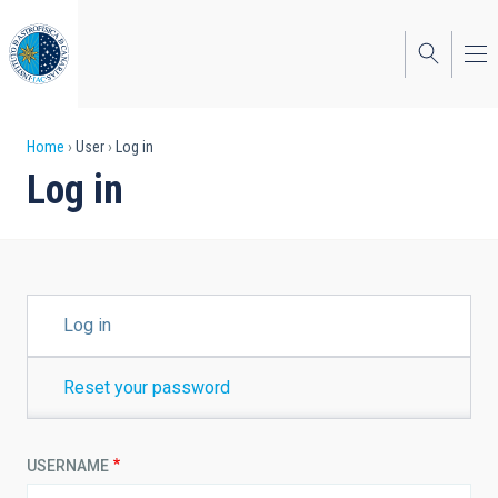
Skip
to
main
content
Breadcrumb
Home
User
Log in
Log in
PRIMARY
Log in
TABS
Reset your password
USERNAME