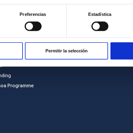
Sitemap
Preferencias
Estadística
ncy
Privacy policy
ics and anti-fraud policy
Legal notice
lity and diversity
Cookies policy
 and Sustainability
Accessibility
Permitir la selección
C
ts
nding
hoa Programme
s