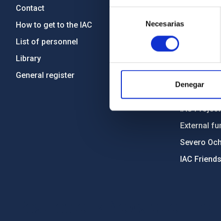
Contact
Legislation
Selección
Necesarias
de
How to get to the IAC
Transpare
consentimiento
List of personnel
Code of eth
Library
Gender equa
General register
Environment
Denegar
Forever IA
IAC Projec
External fu
Severo Oc
IAC Friend
PostFooter > Newsletter link