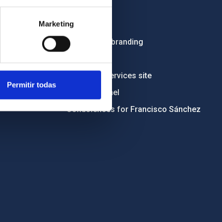
Employment
Marketing
Tenders
Institutional branding
RSS
Electronic services site
Permitir todas
Ethics channel
Condolences for Francisco Sánchez