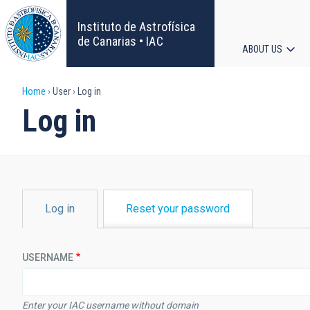
Skip
to
Instituto de Astrofísica
main
de Canarias • IAC
ABOUT US
content
Main
Breadcrumb
Home
User
Log in
navigat
Log in
PRIMARY
Log in
Reset your password
TABS
USERNAME
Enter your IAC username without domain