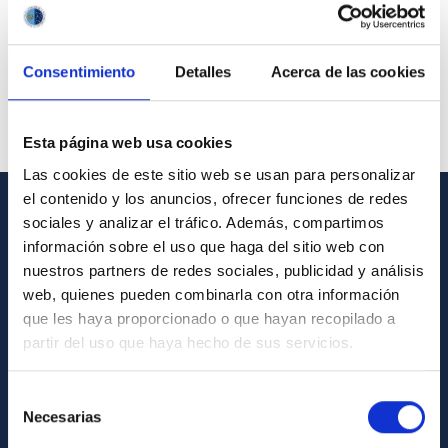
Consentimiento
Detalles
Acerca de las cookies
Esta página web usa cookies
Las cookies de este sitio web se usan para personalizar
el contenido y los anuncios, ofrecer funciones de redes
sociales y analizar el tráfico. Además, compartimos
GENERAL INFORMATION
información sobre el uso que haga del sitio web con
nuestros partners de redes sociales, publicidad y análisis
Contact
web, quienes pueden combinarla con otra información
How to get to the IAC
que les haya proporcionado o que hayan recopilado a
List of personnel
partir del uso que haya hecho de sus servicios.
Library
Selección
General register
Necesarias
de
consentimiento