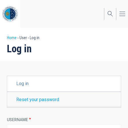
Skip
to
main
content
Breadcrumb
Home
User
Log in
Log in
PRIMARY
Log in
TABS
Reset your password
USERNAME