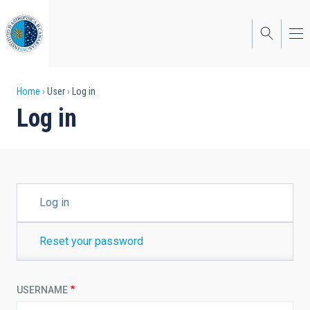
Skip
to
main
content
Breadcrumb
Home
User
Log in
Log in
PRIMARY
Log in
TABS
Reset your password
USERNAME