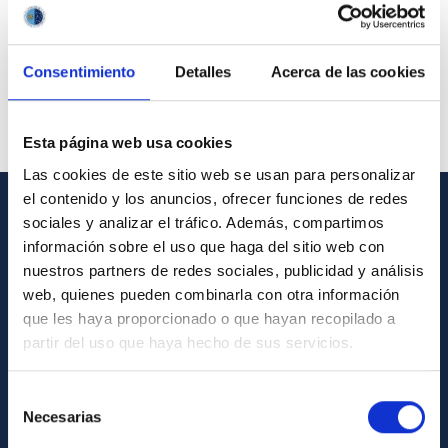
Consentimiento
Detalles
Acerca de las cookies
Esta página web usa cookies
Las cookies de este sitio web se usan para personalizar
el contenido y los anuncios, ofrecer funciones de redes
sociales y analizar el tráfico. Además, compartimos
GENERAL INFORMATION
información sobre el uso que haga del sitio web con
nuestros partners de redes sociales, publicidad y análisis
Contact
web, quienes pueden combinarla con otra información
How to get to the IAC
que les haya proporcionado o que hayan recopilado a
List of personnel
partir del uso que haya hecho de sus servicios.
Library
Selección
General register
Necesarias
de
consentimiento