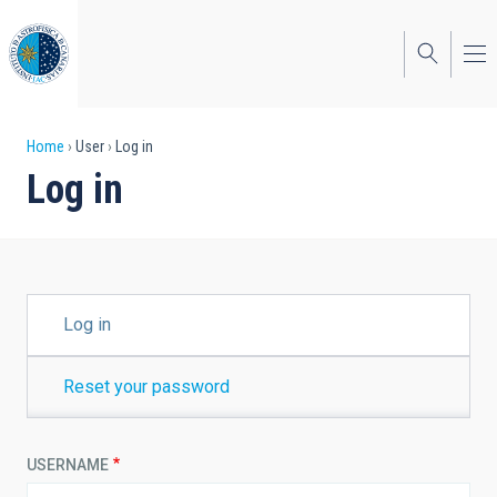
Skip
to
main
content
Breadcrumb
Home
User
Log in
Log in
PRIMARY
Log in
TABS
Reset your password
USERNAME