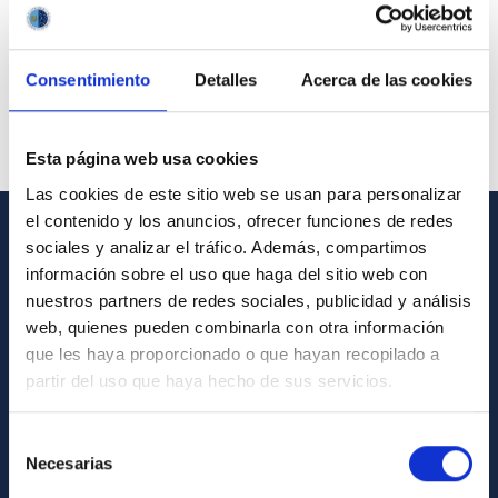
Consentimiento
Detalles
Acerca de las cookies
Esta página web usa cookies
Las cookies de este sitio web se usan para personalizar
el contenido y los anuncios, ofrecer funciones de redes
sociales y analizar el tráfico. Además, compartimos
GENERAL INFORMATION
información sobre el uso que haga del sitio web con
nuestros partners de redes sociales, publicidad y análisis
Contact
web, quienes pueden combinarla con otra información
How to get to the IAC
que les haya proporcionado o que hayan recopilado a
List of personnel
partir del uso que haya hecho de sus servicios.
Library
Selección
General register
Necesarias
de
consentimiento