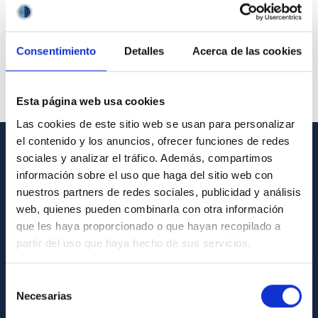
Consentimiento
Detalles
Acerca de las cookies
Esta página web usa cookies
Las cookies de este sitio web se usan para personalizar
el contenido y los anuncios, ofrecer funciones de redes
sociales y analizar el tráfico. Además, compartimos
GENERAL INFORMATION
información sobre el uso que haga del sitio web con
nuestros partners de redes sociales, publicidad y análisis
Contact
web, quienes pueden combinarla con otra información
How to get to the IAC
que les haya proporcionado o que hayan recopilado a
List of personnel
partir del uso que haya hecho de sus servicios.
Library
Selección
General register
Necesarias
de
consentimiento