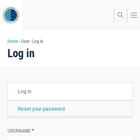
Skip
to
main
content
Breadcrumb
Home
User
Log in
Log in
PRIMARY
Log in
TABS
Reset your password
USERNAME