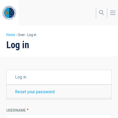
Skip
to
main
content
Breadcrumb
Home
User
Log in
Log in
PRIMARY
Log in
TABS
Reset your password
USERNAME