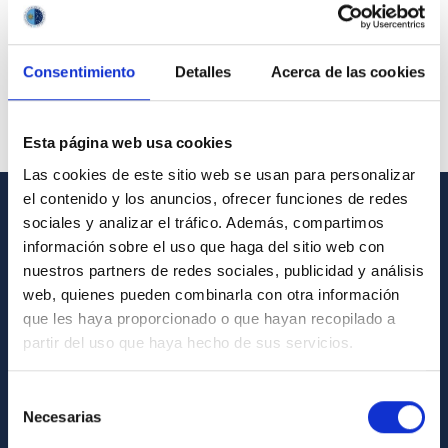
Consentimiento
Detalles
Acerca de las cookies
Esta página web usa cookies
Las cookies de este sitio web se usan para personalizar
el contenido y los anuncios, ofrecer funciones de redes
sociales y analizar el tráfico. Además, compartimos
GENERAL INFORMATION
información sobre el uso que haga del sitio web con
nuestros partners de redes sociales, publicidad y análisis
Contact
web, quienes pueden combinarla con otra información
How to get to the IAC
que les haya proporcionado o que hayan recopilado a
List of personnel
partir del uso que haya hecho de sus servicios.
Library
Selección
General register
Necesarias
de
consentimiento