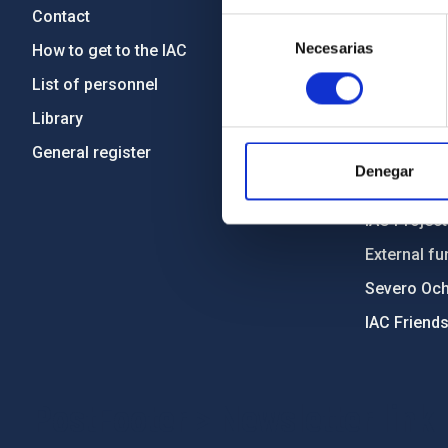
Contact
Legislation
Selección
Necesarias
de
How to get to the IAC
Transpare
consentimiento
List of personnel
Code of eth
Library
Gender equa
General register
Environment
Denegar
Forever IA
IAC Projec
External fu
Severo Oc
IAC Friend
PostFooter > Newsletter link