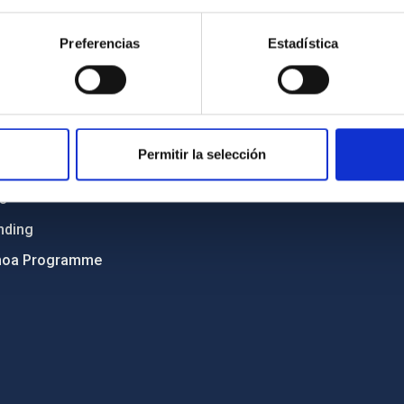
Sitemap
Preferencias
Estadística
ncy
Privacy policy
ics and anti-fraud policy
Legal notice
lity and diversity
Cookies policy
 and Sustainability
Accessibility
Permitir la selección
C
ts
nding
hoa Programme
s