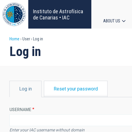
Skip
to
Instituto de Astrofísica
main
de Canarias • IAC
ABOUT US
content
Main
Breadcrumb
Home
User
Log in
navigat
Log in
PRIMARY
Log in
Reset your password
TABS
USERNAME
Enter your IAC username without domain