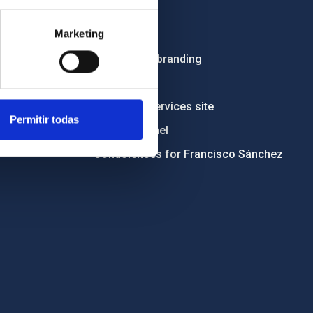
Employment
Marketing
Tenders
Institutional branding
RSS
Electronic services site
Permitir todas
Ethics channel
Condolences for Francisco Sánchez