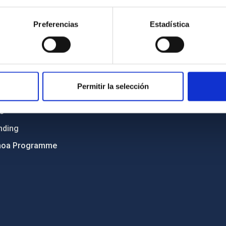
Sitemap
Preferencias
Estadística
ncy
Privacy policy
ics and anti-fraud policy
Legal notice
lity and diversity
Cookies policy
 and Sustainability
Accessibility
Permitir la selección
C
ts
nding
hoa Programme
s