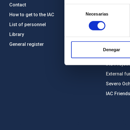
Contact
Legislation
Selección
Necesarias
de
How to get to the IAC
Transpare
consentimiento
List of personnel
Code of eth
Library
Gender equa
General register
Environment
Denegar
Forever IA
IAC Projec
External fu
Severo Oc
IAC Friend
PostFooter > Newsletter link