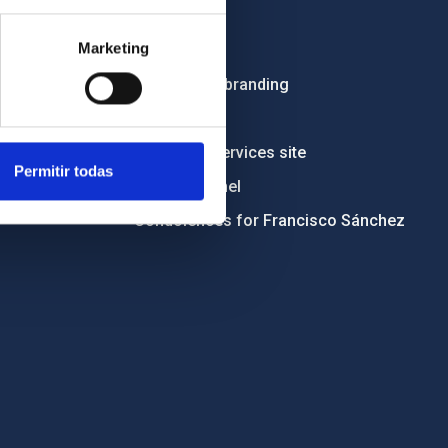
Employment
Marketing
Tenders
Institutional branding
RSS
Electronic services site
Permitir todas
Ethics channel
Condolences for Francisco Sánchez