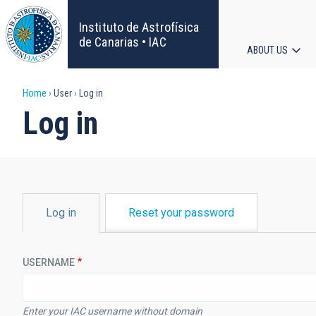
Skip
to
Instituto de Astrofísica
main
de Canarias • IAC
ABOUT US
content
Main
Breadcrumb
Home
User
Log in
navigat
Log in
PRIMARY
Log in
Reset your password
TABS
USERNAME
Enter your IAC username without domain