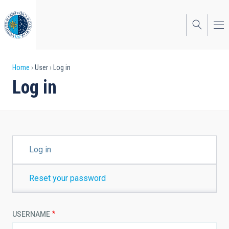
Skip
to
main
content
Breadcrumb
Home
User
Log in
Log in
PRIMARY
Log in
TABS
Reset your password
USERNAME