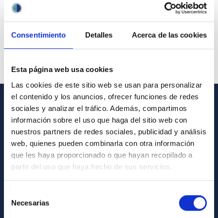
Consentimiento
Detalles
Acerca de las cookies
Esta página web usa cookies
Las cookies de este sitio web se usan para personalizar
el contenido y los anuncios, ofrecer funciones de redes
sociales y analizar el tráfico. Además, compartimos
GENERAL INFORMATION
información sobre el uso que haga del sitio web con
nuestros partners de redes sociales, publicidad y análisis
Contact
web, quienes pueden combinarla con otra información
How to get to the IAC
que les haya proporcionado o que hayan recopilado a
List of personnel
partir del uso que haya hecho de sus servicios.
Library
Selección
General register
Necesarias
de
consentimiento