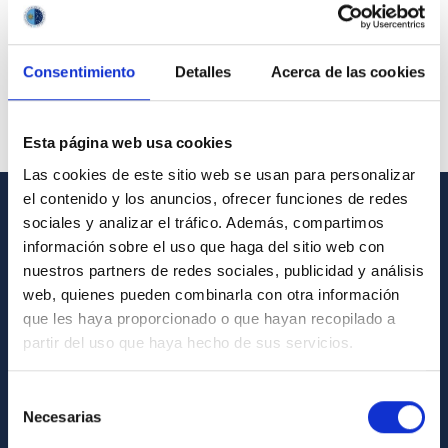
Consentimiento
Detalles
Acerca de las cookies
Esta página web usa cookies
Las cookies de este sitio web se usan para personalizar
el contenido y los anuncios, ofrecer funciones de redes
sociales y analizar el tráfico. Además, compartimos
GENERAL INFORMATION
información sobre el uso que haga del sitio web con
nuestros partners de redes sociales, publicidad y análisis
Contact
web, quienes pueden combinarla con otra información
How to get to the IAC
que les haya proporcionado o que hayan recopilado a
List of personnel
partir del uso que haya hecho de sus servicios.
Library
Selección
General register
Necesarias
de
consentimiento