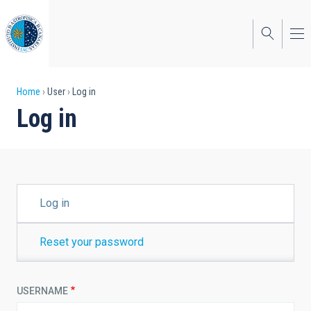
Skip
to
main
content
Breadcrumb
Home
User
Log in
Log in
PRIMARY
Log in
TABS
Reset your password
USERNAME