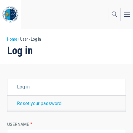
Skip
to
main
content
Breadcrumb
Home
User
Log in
Log in
PRIMARY
Log in
TABS
Reset your password
USERNAME