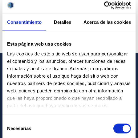
Consentimiento
Detalles
Acerca de las cookies
Esta página web usa cookies
Las cookies de este sitio web se usan para personalizar
el contenido y los anuncios, ofrecer funciones de redes
sociales y analizar el tráfico. Además, compartimos
GENERAL INFORMATION
información sobre el uso que haga del sitio web con
nuestros partners de redes sociales, publicidad y análisis
Contact
web, quienes pueden combinarla con otra información
How to get to the IAC
que les haya proporcionado o que hayan recopilado a
List of personnel
partir del uso que haya hecho de sus servicios.
Library
Selección
General register
Necesarias
de
consentimiento