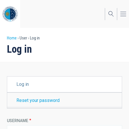
Skip
to
main
content
Breadcrumb
Home
User
Log in
Log in
PRIMARY
Log in
TABS
Reset your password
USERNAME