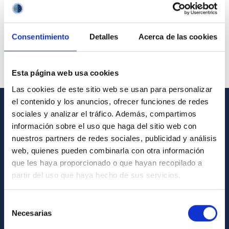
Consentimiento
Detalles
Acerca de las cookies
Esta página web usa cookies
Las cookies de este sitio web se usan para personalizar
el contenido y los anuncios, ofrecer funciones de redes
sociales y analizar el tráfico. Además, compartimos
GENERAL INFORMATION
información sobre el uso que haga del sitio web con
nuestros partners de redes sociales, publicidad y análisis
Contact
web, quienes pueden combinarla con otra información
How to get to the IAC
que les haya proporcionado o que hayan recopilado a
List of personnel
partir del uso que haya hecho de sus servicios.
Library
Selección
General register
Necesarias
de
consentimiento