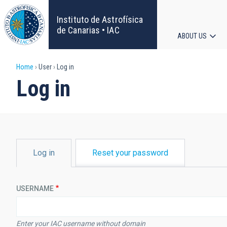
Skip
to
Instituto de Astrofísica
main
de Canarias • IAC
ABOUT US
content
Main
Breadcrumb
Home
User
Log in
navigat
Log in
PRIMARY
Log in
Reset your password
TABS
USERNAME
Enter your IAC username without domain