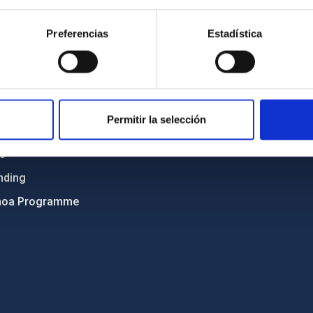
Sitemap
Preferencias
Estadística
ncy
Privacy policy
ics and anti-fraud policy
Legal notice
lity and diversity
Cookies policy
 and Sustainability
Accessibility
Permitir la selección
C
ts
nding
hoa Programme
s