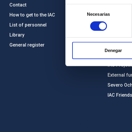
Contact
Legislation
Selección
Necesarias
de
How to get to the IAC
Transpare
consentimiento
List of personnel
Code of eth
Library
Gender equa
General register
Environment
Denegar
Forever IA
IAC Projec
External fu
Severo Oc
IAC Friend
PostFooter > Newsletter link