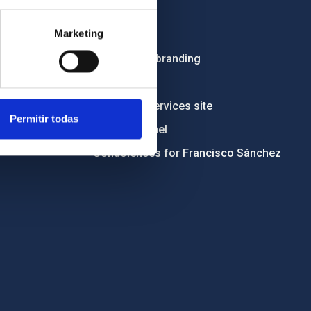
Employment
Marketing
Tenders
Institutional branding
RSS
Electronic services site
Permitir todas
Ethics channel
Condolences for Francisco Sánchez