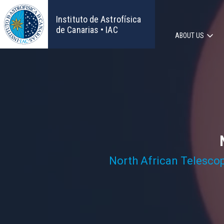
Skip
to
Instituto de Astrofísica
main
de Canarias • IAC
ABOUT US
content
Main
navigat
North African Telesco