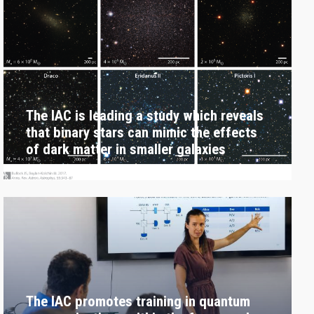
The IAC is leading a study which reveals
that binary stars can mimic the effects
of dark matter in smaller galaxies
The IAC promotes training in quantum