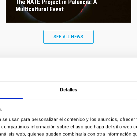
The NATE Project in Palencia: A
Multicultural Event
SEE ALL NEWS
Events
Detalles
s
b se usan para personalizar el contenido y los anuncios, ofrecer
Upcoming
s, compartimos información sobre el uso que haga del sitio web 
 análisis web, quienes pueden combinarla con otra información q