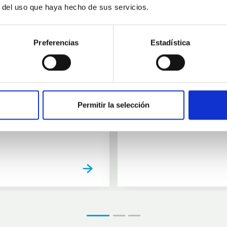
11
10
r del uso que haya hecho de sus servicios.
AUG
26
AUG
2
Preferencias
Estadística
CONFERENCE
se Agosto 2026
Substellar Astrop
Permitir la selección
01:00
01:00