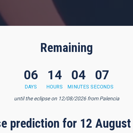
Remaining
06
14
04
06
DAYS
HOURS
MINUTES
SECONDS
until the eclipse on 12/08/2026 from Palencia
pse prediction for 12 August