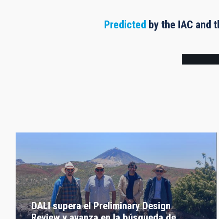
Predicted
by the IAC and t
Frame
DALI supera el Preliminary Design
Review y avanza en la búsqueda de