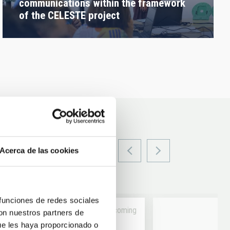
communications within the framework
of the CELESTE project
Acerca de las cookies
 funciones de redes sociales
Upcoming
con nuestros partners de
ue les haya proporcionado o