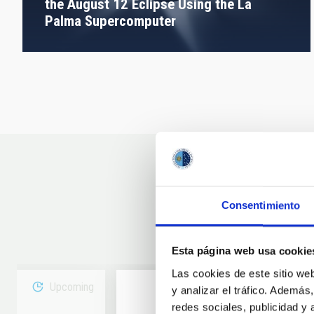
the August 12 Eclipse Using the La
Palma Supercomputer
Consentimiento
Esta página web usa cookie
Las cookies de este sitio we
Upcoming
y analizar el tráfico. Ademá
redes sociales, publicidad y