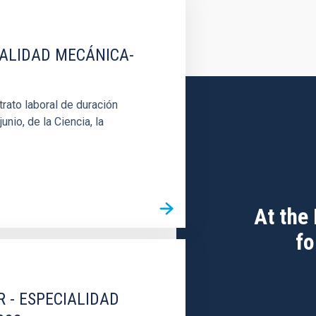
IALIDAD MECÁNICA-
rato laboral de duración
unio, de la Ciencia, la
At the
fo
R - ESPECIALIDAD