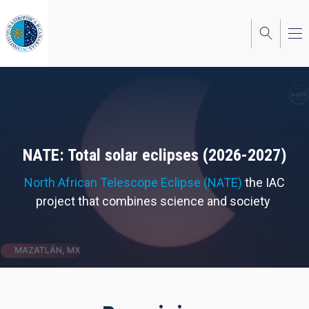
Skip
to
main
content
NATE: Total solar eclipses (2026-2027)
North African Telescope Eclipse (NATE)
the IAC
project that combines science and society