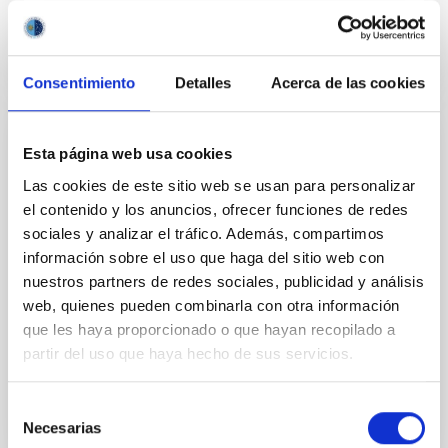
Consentimiento
Detalles
Acerca de las cookies
PERMANENT (OPEN TO PUBLIC)
Esta página web usa cookies
UN CONTRATO - TÉCNICO/A DE TALLER -
Las cookies de este sitio web se usan para personalizar
ESPECIALIDAD MECÁNICA- FIJO
el contenido y los anuncios, ofrecer funciones de redes
sociales y analizar el tráfico. Además, compartimos
LABORAL - PS-2026-032
información sobre el uso que haga del sitio web con
Se convoca proceso selectivo para el ingreso, como
nuestros partners de redes sociales, publicidad y análisis
personal laboral fijo, de un puesto de trabajo con la
web, quienes pueden combinarla con otra información
categoría profesional de Técnico/a de Taller, acogido
que les haya proporcionado o que hayan recopilado a
al Convenio y que tendrá, entre otras
partir del uso que haya hecho de sus servicios.
Selección
Necesarias
de