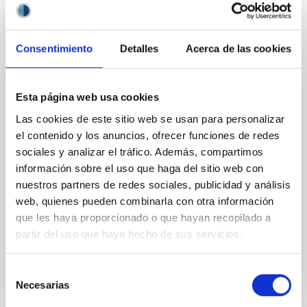
Consentimiento
Detalles
Acerca de las cookies
PERMANENT (OPEN TO PUBLIC)
Esta página web usa cookies
UN CONTRATO - TÉCNICO/A DE TALLER -
Las cookies de este sitio web se usan para personalizar
ESPECIALIDAD MECÁNICA- FIJO
el contenido y los anuncios, ofrecer funciones de redes
LABORAL - PS-2026-032
sociales y analizar el tráfico. Además, compartimos
información sobre el uso que haga del sitio web con
Se convoca proceso selectivo para el ingreso, como
nuestros partners de redes sociales, publicidad y análisis
personal laboral fijo, de un puesto de trabajo con la
categoría profesional de Técnico/a de Taller, acogido
web, quienes pueden combinarla con otra información
al Convenio y que tendrá, entre otras
que les haya proporcionado o que hayan recopilado a
partir del uso que haya hecho de sus servicios.
Selección
Necesarias
de
consentimiento