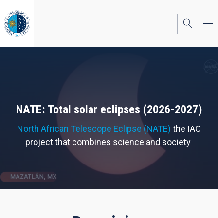
Skip
to
main
content
NATE: Total solar eclipses (2026-2027)
North African Telescope Eclipse (NATE)
the IAC
project that combines science and society