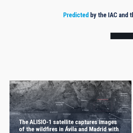
Predicted
by the IAC and t
Frame
The ALISIO-1 satellite captures images
of the wildfires in Ávila and Madrid with