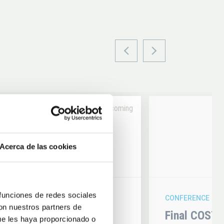
Upcoming
14
Acerca de las cookies
6
AUG
26
 funciones de redes sociales
CONFERENCE
con nuestros partners de
hysics 2026
Final COST 
ue les haya proporcionado o