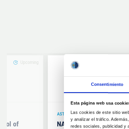
Upcoming
08
Consentimiento
6
AUG
26
Esta página web usa cookie
Las cookies de este sitio we
ASTRONOMICAL EVENT
y analizar el tráfico. Ademá
hool of
NATE en Palencia - Eclip
redes sociales, publicidad y