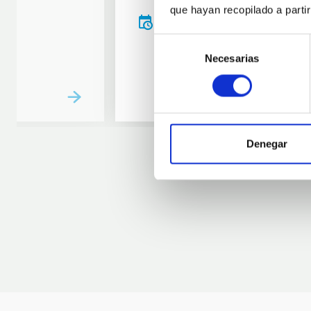
que hayan recopilado a parti
20:00
00:00
Selección
Necesarias
de
consentimiento
Denegar