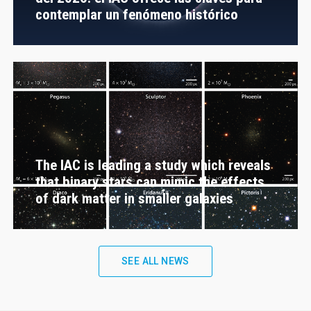
contemplar un fenómeno histórico
The IAC is leading a study which reveals
that binary stars can mimic the effects
of dark matter in smaller galaxies
SEE ALL NEWS