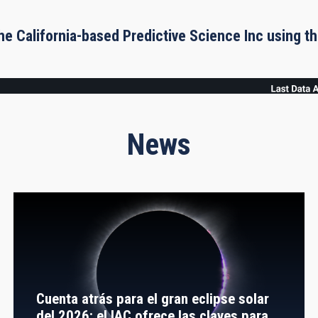
he California-based Predictive Science Inc using 
News
Cuenta atrás para el gran eclipse solar
del 2026: el IAC ofrece las claves para