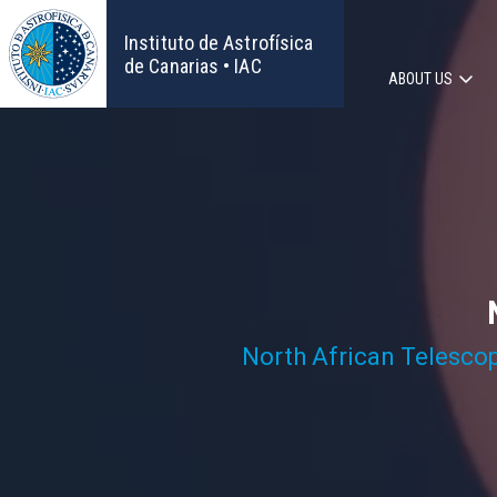
Skip
to
Instituto de Astrofísica
main
de Canarias • IAC
ABOUT US
content
Main
navigat
North African Telesco