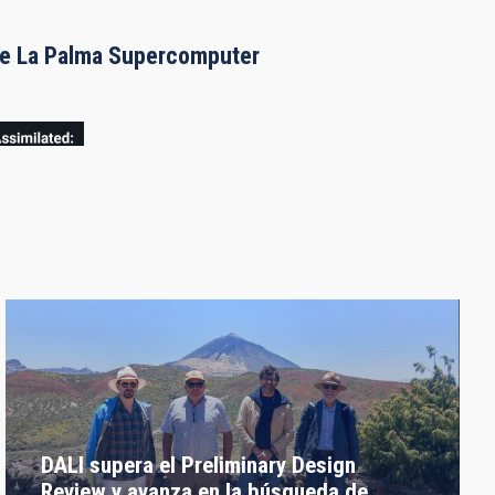
the La Palma Supercomputer
DALI supera el Preliminary Design
Review y avanza en la búsqueda de