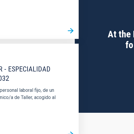
At the
fo
R - ESPECIALIDAD
032
rsonal laboral fijo, de un
nico/a de Taller, acogido al