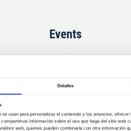
Events
Upcoming
11
10
Detalles
AUG
26
AUG
2
s
b se usan para personalizar el contenido y los anuncios, ofrecer
CONFERENCE
s, compartimos información sobre el uso que haga del sitio web 
se Agosto 2026
Substellar Astrop
 análisis web, quienes pueden combinarla con otra información q