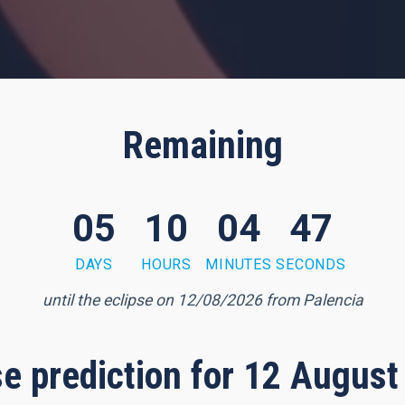
Remaining
05
10
04
45
DAYS
HOURS
MINUTES
SECONDS
until the eclipse on 12/08/2026 from Palencia
pse prediction for 12 August