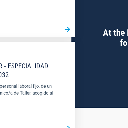
At the
fo
R - ESPECIALIDAD
032
rsonal laboral fijo, de un
nico/a de Taller, acogido al