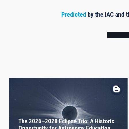
Predicted
by the IAC and t
Frame
The 2026–2028 Eclipse Trio: A Historic
Opportunity for Astronomy Education