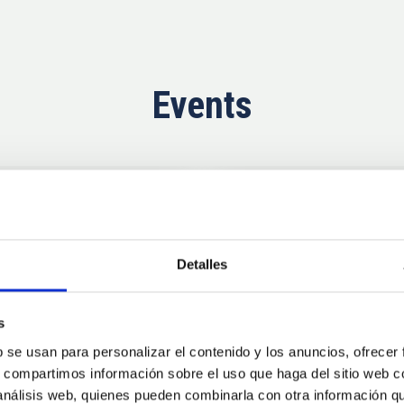
Events
Upcoming
11
10
Detalles
AUG
26
AUG
2
s
b se usan para personalizar el contenido y los anuncios, ofrecer
CONFERENCE
s, compartimos información sobre el uso que haga del sitio web 
se Agosto 2026
Substellar Astrop
 análisis web, quienes pueden combinarla con otra información q