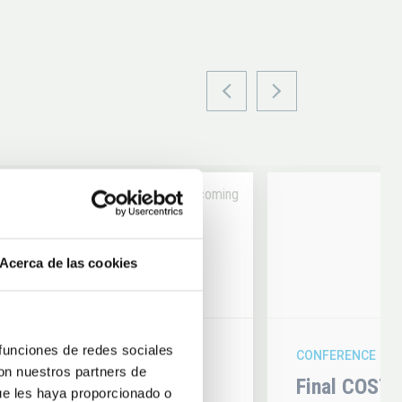
Upcoming
14
Acerca de las cookies
6
AUG
26
 funciones de redes sociales
CONFERENCE
con nuestros partners de
hysics 2026
Final COST 
ue les haya proporcionado o