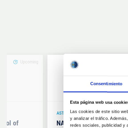
Upcoming
08
Consentimiento
6
AUG
26
Esta página web usa cookie
Las cookies de este sitio we
ASTRONOMICAL EVENT
y analizar el tráfico. Ademá
hool of
NATE en Palencia - Eclip
redes sociales, publicidad y