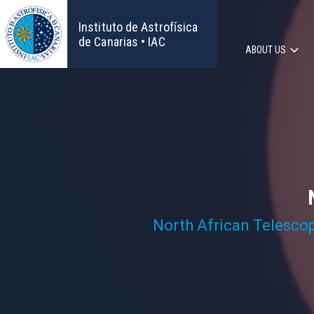
Skip
to
Instituto de Astrofísica
main
de Canarias • IAC
ABOUT US
content
Main
navigat
North African Telesco