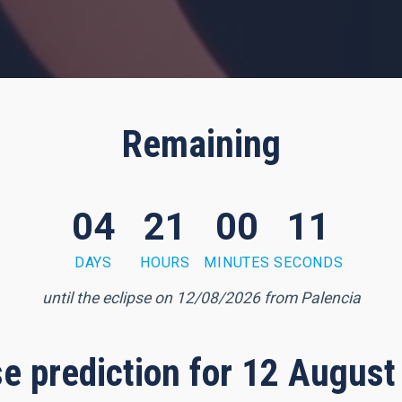
Remaining
04
21
00
10
DAYS
HOURS
MINUTES
SECONDS
until the eclipse on 12/08/2026 from Palencia
pse prediction for 12 August