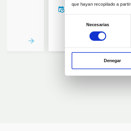
que hayan recopilado a parti
20:00
00:00
Selección
Necesarias
de
consentimiento
Denegar