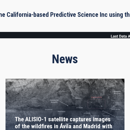
he California-based Predictive Science Inc using 
News
The ALISIO-1 satellite captures images
of the wildfires in Ávila and Madrid with