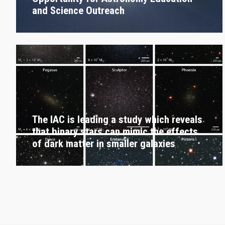
and Science Outreach
The IAC is leading a study which reveals
that binary stars can mimic the effects
of dark matter in smaller galaxies