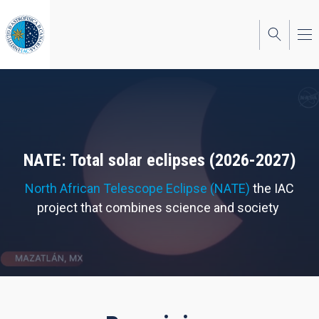
Skip
to
main
content
NATE: Total solar eclipses (2026-2027)
North African Telescope Eclipse (NATE)
the IAC
project that combines science and society