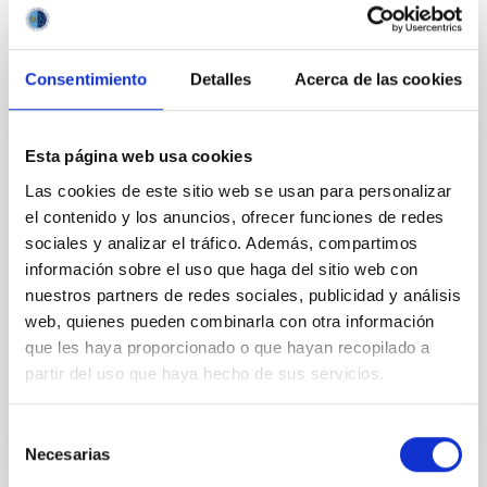
Consentimiento
Detalles
Acerca de las cookies
PERMANENT (OPEN TO PUBLIC)
Esta página web usa cookies
UN CONTRATO - TÉCNICO/A DE TALLER -
Las cookies de este sitio web se usan para personalizar
ESPECIALIDAD MECÁNICA- FIJO
el contenido y los anuncios, ofrecer funciones de redes
LABORAL - PS-2026-032
sociales y analizar el tráfico. Además, compartimos
información sobre el uso que haga del sitio web con
Se convoca proceso selectivo para el ingreso, como
nuestros partners de redes sociales, publicidad y análisis
personal laboral fijo, de un puesto de trabajo con la
categoría profesional de Técnico/a de Taller, acogido
web, quienes pueden combinarla con otra información
al Convenio y que tendrá, entre otras
que les haya proporcionado o que hayan recopilado a
partir del uso que haya hecho de sus servicios.
Selección
Necesarias
de
consentimiento