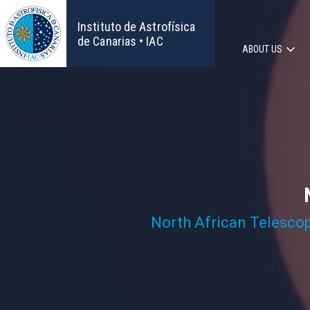
Skip
to
Instituto de Astrofísica
main
de Canarias • IAC
ABOUT US
content
Main
navigat
North African Telesco