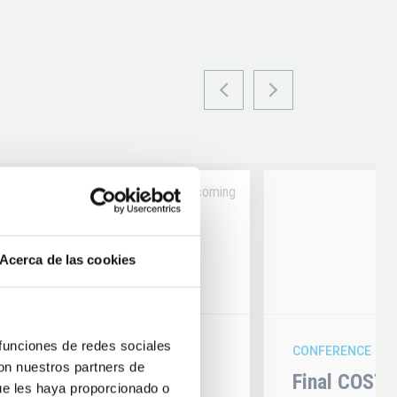
Upcoming
14
Acerca de las cookies
6
AUG
26
 funciones de redes sociales
CONFERENCE
con nuestros partners de
hysics 2026
Final COST 
ue les haya proporcionado o