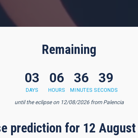
Remaining
03
06
36
38
DAYS
HOURS
MINUTES
SECONDS
until the eclipse on 12/08/2026 from Palencia
pse prediction for 12 August