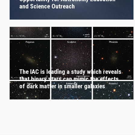
and Science Outreach
The IAC is leading a study which reveals
that binary stars can mimic the effects
of dark matter in smaller galaxies