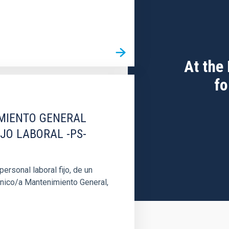
At the
fo
IMIENTO GENERAL
IJO LABORAL -PS-
rsonal laboral fijo, de un
cnico/a Mantenimiento General,