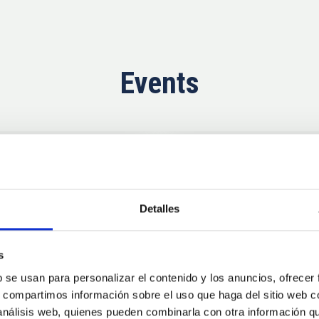
Events
Now
11
10
Detalles
AUG
26
AUG
2
s
b se usan para personalizar el contenido y los anuncios, ofrecer
CONFERENCE
s, compartimos información sobre el uso que haga del sitio web 
se Agosto 2026
Substellar Astrop
 análisis web, quienes pueden combinarla con otra información q