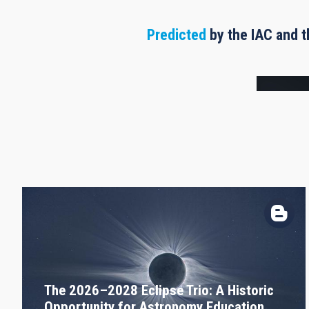
Predicted
by the IAC and t
Frame
The 2026–2028 Eclipse Trio: A Historic
Opportunity for Astronomy Education