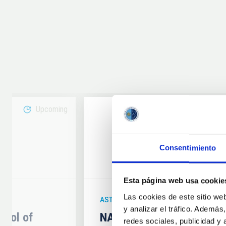
Upcoming
08
Consentimiento
6
AUG
26
Esta página web usa cookie
Las cookies de este sitio we
ASTRONOMICAL EVENT
y analizar el tráfico. Ademá
hool of
NATE en Palencia - Eclip
redes sociales, publicidad y