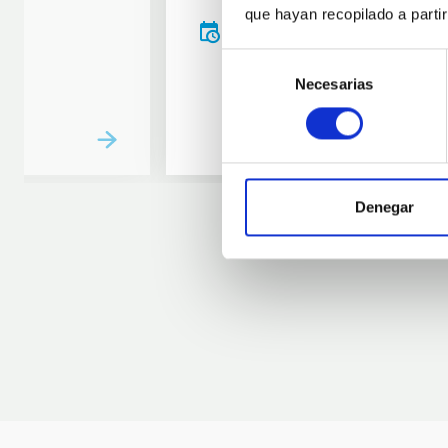
que hayan recopilado a parti
20:00
00:00
Selección
Necesarias
de
consentimiento
Denegar