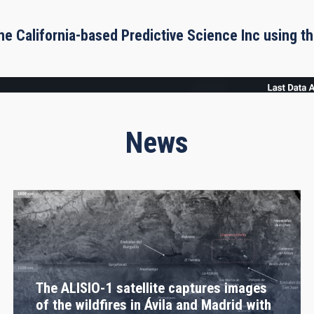
he California-based Predictive Science Inc using 
News
The ALISIO-1 satellite captures images
of the wildfires in Ávila and Madrid with