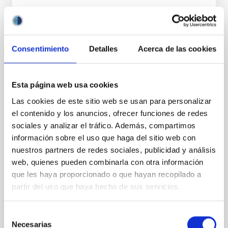
Consentimiento
Detalles
Acerca de las cookies
PERMANENT (OPEN TO PUBLIC)
Esta página web usa cookies
UN CONTRATO - TÉCNICO/A
Las cookies de este sitio web se usan para personalizar
MANTENIMIENTO GENERAL
el contenido y los anuncios, ofrecer funciones de redes
OBSERVATORIOS (ORM-LA PALMA) - FIJO
sociales y analizar el tráfico. Además, compartimos
LABORAL -PS-2026-031
información sobre el uso que haga del sitio web con
nuestros partners de redes sociales, publicidad y análisis
Se convoca proceso selectivo para el ingreso, como
web, quienes pueden combinarla con otra información
personal laboral fijo, de un puesto de trabajo con la
categoría profesional de Técnico/a Mantenimiento
que les haya proporcionado o que hayan recopilado a
General, acogido a Convenio y que tendrá
partir del uso que haya hecho de sus servicios.
Selección
Necesarias
de