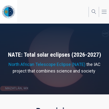
Skip
to
main
content
NATE: Total solar eclipses (2026-2027)
North African Telescope Eclipse (NATE)
the IAC
project that combines science and society