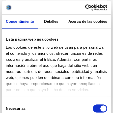
Consentimiento
Detalles
Acerca de las cookies
FIJO TURNO LIBRE
UN CONTRATO - TÉCNICO/A DE TALLER -
Esta página web usa cookies
ESPECIALIDAD MECÁNICA- FIJO
Las cookies de este sitio web se usan para personalizar
LABORAL - PS-2026-032
el contenido y los anuncios, ofrecer funciones de redes
sociales y analizar el tráfico. Además, compartimos
Se convoca proceso selectivo para el ingreso, como
personal laboral fijo, de un puesto de trabajo con la
información sobre el uso que haga del sitio web con
categoría profesional de Técnico/a de Taller, acogido
nuestros partners de redes sociales, publicidad y análisis
al Convenio y que tendrá, entre otras
web, quienes pueden combinarla con otra información
que les haya proporcionado o que hayan recopilado a
partir del uso que haya hecho de sus servicios.
Selección
Necesarias
de