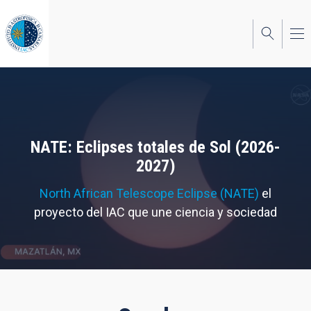
Pasar
al
contenido
principal
NATE: Eclipses totales de Sol (2026-
2027)
North African Telescope Eclipse (NATE)
el
proyecto del IAC que une ciencia y sociedad