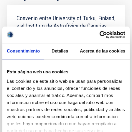
Convenio entre University of Turku, Finland,
y el Instituto de Astrofísica de Canarias
para la operación del Telescopio Óptico
Nórdico en el Observatorio del Roque de
los Muchachos en La Palma
Consentimiento
Detalles
Acerca de las cookies
El objeto del Convenio es la operación del NOT en el
ORM, La Palma, en los términos y condiciones que se
establecen en el Artículo 3 del Protocolo del Tratado
Esta página web usa cookies
Internacional y las que se contemplan en
Las cookies de este sitio web se usan para personalizar
el contenido y los anuncios, ofrecer funciones de redes
In-force date
06/18/2020
-
05/16/2032
sociales y analizar el tráfico. Además, compartimos
In force
información sobre el uso que haga del sitio web con
nuestros partners de redes sociales, publicidad y análisis
web, quienes pueden combinarla con otra información
que les haya proporcionado o que hayan recopilado a
partir del uso que haya hecho de sus servicios.