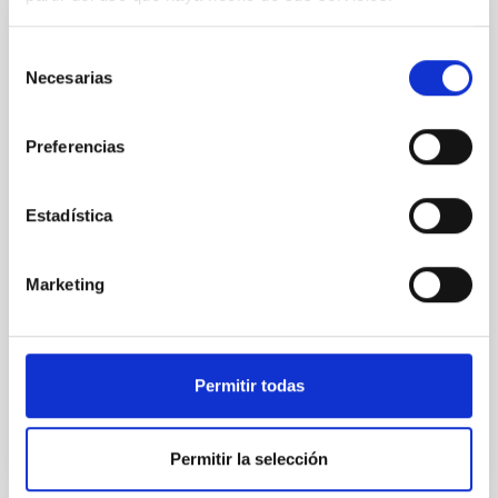
Convenio de colaboración entre el Istituto
Selección
Nacional de Astrofísica (INAF) y el
Necesarias
de
Instituto de Astrofísica de Canarias (IAC)
consentimiento
para la instalación y operación de la red
Preferencias
ASTRI en el Observatorio del Teide
La instalación y operación de la red ASTRI de
Estadística
telescopios IACT en el Observatorio del Teide,
Tenerife, bajo los términos y condiciones
contemplados en el Convenio y Apéndices que lo
Marketing
acompañan. La red
In-force date
01/29/2021
-
01/28/2025
Not in force
Permitir todas
Permitir la selección