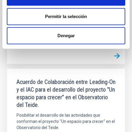
en el ORM, su futura operación y, cuando así se
decida de mutuo acuerdo, su demolición, retirada y
restauración del emplazamiento
Permitir la selección
In-force date
03/29/2017
-
03/29/2021
Not in force
Denegar
Acuerdo de Colaboración entre Leading-On
y el IAC para el desarrollo del proyecto "Un
espacio para crecer" en el Observatorio
del Teide.
Posibilitar el desarrollo de las actividades que
conforman el proyecto "Un espacio para crecer" en el
Observatorio del Teide.