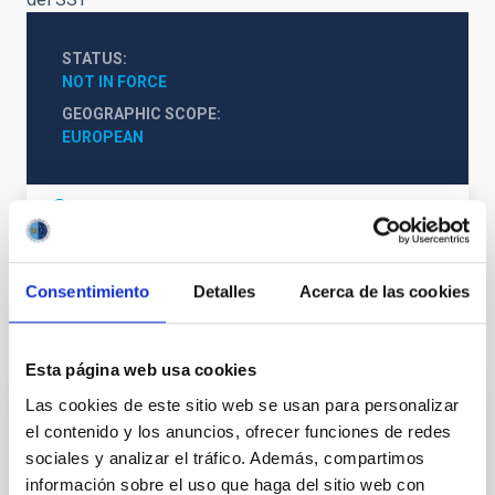
STATUS
NOT IN FORCE
GEOGRAPHIC SCOPE
EUROPEAN
Publicación en BOE Convenio SST-IAC
Consentimiento
Detalles
Acerca de las cookies
It may interest you
Esta página web usa cookies
Las cookies de este sitio web se usan para personalizar
Acuerdo de explotación científica de los
el contenido y los anuncios, ofrecer funciones de redes
sociales y analizar el tráfico. Además, compartimos
telescopios William Herschel e Isaac
información sobre el uso que haga del sitio web con
Newton entre el Instituto de Astrofísica de