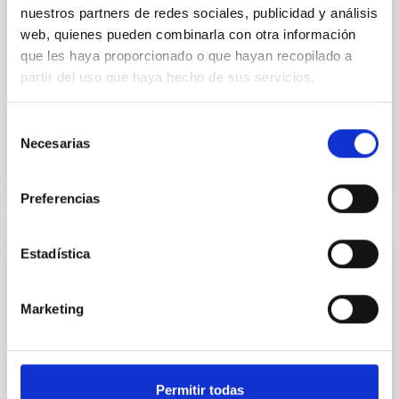
nuestros partners de redes sociales, publicidad y análisis
Canarias (IAC) y Science and Technology
web, quienes pueden combinarla con otra información
Facilities Council (STFC) y la Nederlandese
que les haya proporcionado o que hayan recopilado a
Organisatie voor Wetenschappelijk
partir del uso que haya hecho de sus servicios.
Onderzoek (NWO)
In force
Selección
Necesarias
de
consentimiento
Preferencias
Estadística
Acuerdo para la instalación del Telescopio
de Treinta Metros (TMT) en el
Observatorio del Roque de los Muchachos
Marketing
entre el IAC y el TMT International
Observatory LLC
Regular las condiciones para la instalación del TMT
Permitir todas