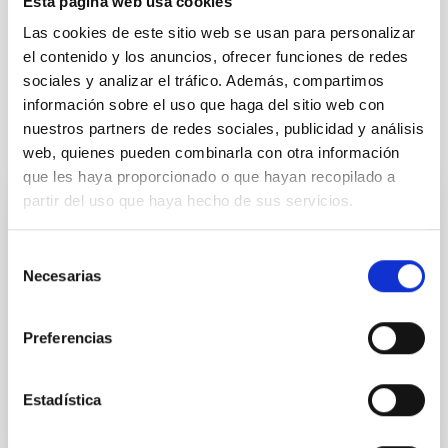
Esta página web usa cookies
BOE-A-2021-9487
Las cookies de este sitio web se usan para personalizar
el contenido y los anuncios, ofrecer funciones de redes
sociales y analizar el tráfico. Además, compartimos
información sobre el uso que haga del sitio web con
nuestros partners de redes sociales, publicidad y análisis
It may interest you
web, quienes pueden combinarla con otra información
que les haya proporcionado o que hayan recopilado a
partir del uso que haya hecho de sus servicios.
Agreement on Cooperation in Astrophysics
Selección
The Agreement on Cooperation in Astrophysics,
Necesarias
de
which was signed by eight European countries in La
Palma on the 26th May 1979, confers on signatory
consentimiento
organisations effective participation in the decision
Preferencias
In force
Estadística