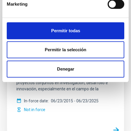
Marketing
Convenio de colaboración entre el IAC y
CALSEC para la implementación de
Permitir todas
iniciativas específicas en campos de
investigación, tecnología e innovación en
Permitir la selección
el sector de spectroscopía de Rayos
Gamma y sus aplicaciones
Denegar
Establecer un marco de cooperación para la firma de
convenios específicos que faciliten la realización de
proyectos conjuntos en investigación, desarrollo e
innovación, especialmente en el campo de la
In-force date
06/23/2015
-
06/23/2025
Not in force