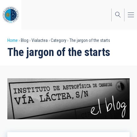
Skip
to
main
content
Breadcrumb
Home
Blog
Vialactea
Category
The jargon of the starts
The jargon of the starts