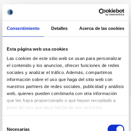
Blog Archive
August 2026
(2)
July 2026
(7)
Consentimiento
Detalles
Acerca de las cookies
June 2026
(2)
April 2026
(1)
March 2026
(2)
Esta página web usa cookies
February 2026
(3)
December 2025
(2)
Las cookies de este sitio web se usan para personalizar
November 2025
(1)
el contenido y los anuncios, ofrecer funciones de redes
October 2025
(3)
sociales y analizar el tráfico. Además, compartimos
August 2025
(1)
información sobre el uso que haga del sitio web con
nuestros partners de redes sociales, publicidad y análisis
web, quienes pueden combinarla con otra información
que les haya proporcionado o que hayan recopilado a
partir del uso que haya hecho de sus servicios.
Selección
Necesarias
de