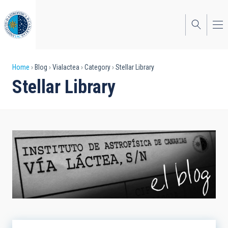
Skip
to
main
content
Breadcrumb
Home
Blog
Vialactea
Category
Stellar Library
Stellar Library