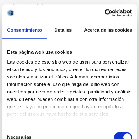
Blog Archive
August 2026
(3)
July 2026
(7)
Consentimiento
Detalles
Acerca de las cookies
June 2026
(2)
April 2026
(1)
March 2026
(2)
Esta página web usa cookies
February 2026
(3)
December 2025
(2)
Las cookies de este sitio web se usan para personalizar
November 2025
(1)
el contenido y los anuncios, ofrecer funciones de redes
October 2025
(3)
sociales y analizar el tráfico. Además, compartimos
August 2025
(1)
información sobre el uso que haga del sitio web con
nuestros partners de redes sociales, publicidad y análisis
web, quienes pueden combinarla con otra información
que les haya proporcionado o que hayan recopilado a
partir del uso que haya hecho de sus servicios.
Selección
Necesarias
de