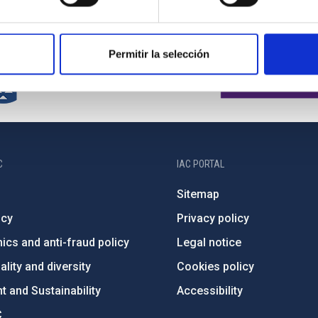
Permitir la selección
C
IAC PORTAL
Sitemap
ncy
Privacy policy
ics and anti-fraud policy
Legal notice
lity and diversity
Cookies policy
 and Sustainability
Accessibility
C