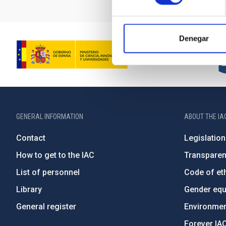
Denegar
GENERAL INFORMATION
ABOUT THE IA
Contact
Legislation
How to get to the IAC
Transpare
List of personnel
Code of eth
Library
Gender equa
General register
Environment
Forever IA