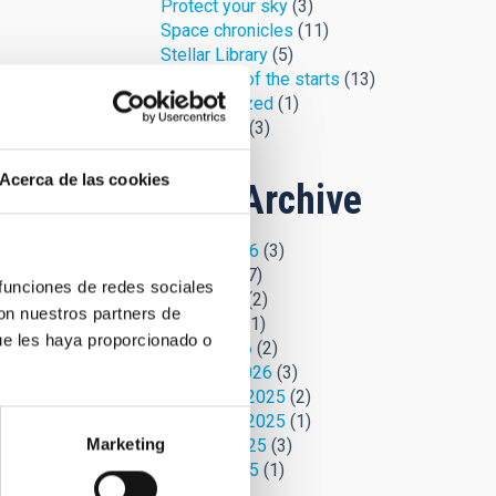
Protect your sky
(3)
Space chronicles
(11)
Stellar Library
(5)
The jargon of the starts
(13)
Uncategorized
(1)
Uni-versus
(3)
Acerca de las cookies
Blog Archive
August 2026
(3)
July 2026
(7)
 funciones de redes sociales
June 2026
(2)
con nuestros partners de
April 2026
(1)
ue les haya proporcionado o
March 2026
(2)
February 2026
(3)
December 2025
(2)
November 2025
(1)
Marketing
October 2025
(3)
August 2025
(1)