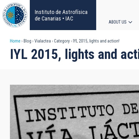
Skip
to
Instituto de Astrofísica
main
de Canarias • IAC
ABOUT US
content
Main
Breadcrumb
Home
Blog
Vialactea
Category
IYL 2015, lights and action!
navigat
IYL 2015, lights and act