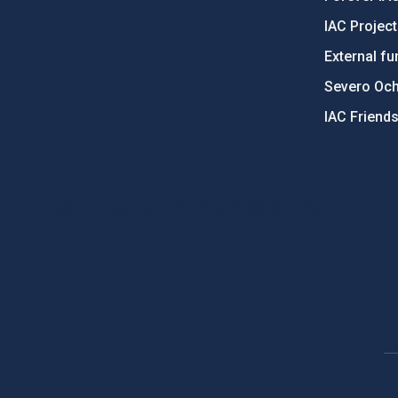
IAC Projec
External fu
Severo Oc
IAC Friend
PostFooter > Newsletter link