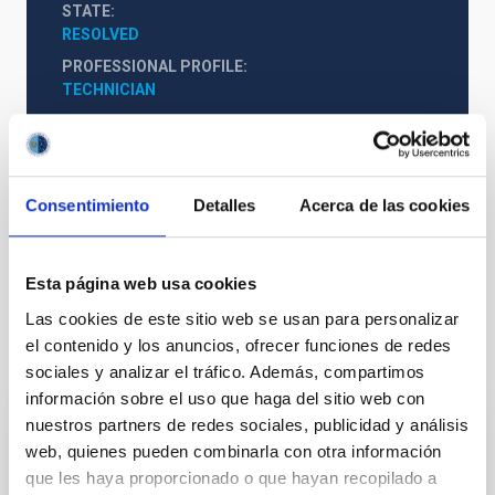
STATE
RESOLVED
PROFESSIONAL PROFILE
TECHNICIAN
REQUIRED DEGREE
MASTER'S DEGREE (QF-EHEA SECOND CYCLE)
Consentimiento
Detalles
Acerca de las cookies
PS-2019-005 Bases de Convocatoria.pdf
Esta página web usa cookies
Las cookies de este sitio web se usan para personalizar
el contenido y los anuncios, ofrecer funciones de redes
It may interest you
sociales y analizar el tráfico. Además, compartimos
información sobre el uso que haga del sitio web con
nuestros partners de redes sociales, publicidad y análisis
INDEFINITE CONTRACT
web, quienes pueden combinarla con otra información
Dos contratos - Ingeniería Especialidad
que les haya proporcionado o que hayan recopilado a