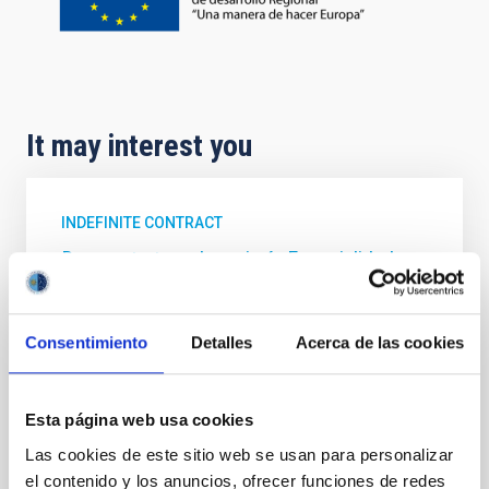
It may interest you
INDEFINITE CONTRACT
Dos contratos - Ingeniería Especialidad
Mecánica- GTCAO.PS-2026-057
Se convoca proceso selectivo para formalizar un
Consentimiento
Detalles
Acerca de las cookies
contrato laboral de duración indefinida (Artículo 23bis
de la Ley 14/2011, de 1 de junio, de la Ciencia, la
Tecnología y la Innovación), fuera de convenio, por el
sistema general de acceso libre y que tendrá, entre
Esta página web usa cookies
otras, las siguientes funciones: Dentro del equipo de
Las cookies de este sitio web se usan para personalizar
mecánica del proyecto sistema
el contenido y los anuncios, ofrecer funciones de redes