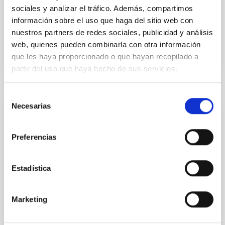
sociales y analizar el tráfico. Además, compartimos
Advertised on
07/17/2026
Application deadline
08/07/2026
información sobre el uso que haga del sitio web con
nuestros partners de redes sociales, publicidad y análisis
Open
web, quienes pueden combinarla con otra información
que les haya proporcionado o que hayan recopilado a
partir del uso que haya hecho de sus servicios.
Selección
Necesarias
de
PERMANENT (OPEN TO PUBLIC)
consentimiento
Un contrato - Técnico/a de Taller -
Preferencias
Especialidad Mecánica- Fijo Laboral - PS-
2026-032
Estadística
Se convoca proceso selectivo para el ingreso, como
personal laboral fijo, de un puesto de trabajo con la
categoría profesional de Técnico/a de Taller, acogido
Marketing
al Convenio y que tendrá, entre otras, las siguientes
funciones: Realización de trabajos de fabricación