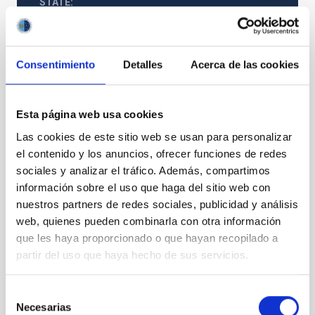
STATE
RESOLVED
PROFESSIONAL PROFILE
TECHNICIAN
Consentimiento
Detalles
Acerca de las cookies
REQUIRED DEGREE
MASTER'S DEGREE (QF-EHEA SECOND CYCLE)
SPECIALTY
Esta página web usa cookies
GESTOR DE PROYECTOS I+D+I
Las cookies de este sitio web se usan para personalizar
PROMOTION
el contenido y los anuncios, ofrecer funciones de redes
NO
sociales y analizar el tráfico. Además, compartimos
información sobre el uso que haga del sitio web con
nuestros partners de redes sociales, publicidad y análisis
PS-2022-101 BASES CONVOCATORIA
web, quienes pueden combinarla con otra información
ANEXO III SOLICITUD
que les haya proporcionado o que hayan recopilado a
partir del uso que haya hecho de sus servicios.
Selección
Necesarias
de