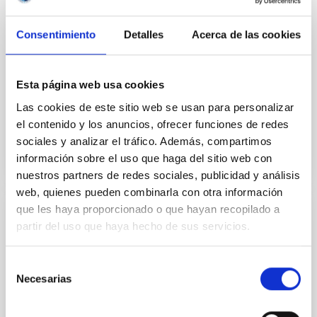
first images of the James Webb Space
Telescope
Consentimiento
Detalles
Acerca de las cookies
On Friday July 15th at 19.00 h, in the hall of the
Museum of Science and the Cosmos (MCC) of
Tenerife, there will be a presentation of the first set
Esta página web usa cookies
of full...
Las cookies de este sitio web se usan para personalizar
el contenido y los anuncios, ofrecer funciones de redes
sociales y analizar el tráfico. Además, compartimos
información sobre el uso que haga del sitio web con
nuestros partners de redes sociales, publicidad y análisis
web, quienes pueden combinarla con otra información
que les haya proporcionado o que hayan recopilado a
NEWS
partir del uso que haya hecho de sus servicios.
The James Webb observes the first
Selección
galaxies in the universe and discovers and
Necesarias
de
“impostor”
consentimiento
An international study, carried out by the James